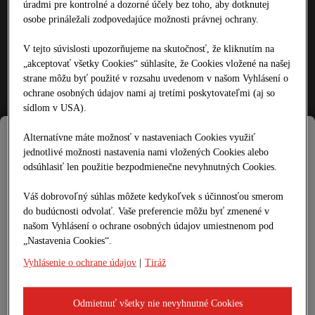
úradmi pre kontrolné a dozorné účely bez toho, aby dotknutej
Zametacie auto s vysávačom
osobe prináležali zodpovedajúce možnosti právnej ochrany.
Stabilizácia zemín
WIRTGEN WR 2000
V tejto súvislosti upozorňujeme na skutočnosť, že kliknutím na
WIRTGEN WR 200i
Dávkovač spojiva SW 16 MC
„akceptovať všetky Cookies“ súhlasíte, že Cookies vložené na našej
Stabilizácia zemín
strane môžu byť použité v rozsahu uvedenom v našom Vyhlásení o
WIRTGEN WR 2000
ochrane osobných údajov nami aj tretími poskytovateľmi (aj so
WIRTGEN WR 200i
sídlom v USA).
Dávkovač spojiva SW 16 MC
REFERENCIE
Alternatívne máte možnosť v nastaveniach Cookies využiť
CERTIFIKÁCIA
KARIÉRA
jednotlivé možnosti nastavenia nami vložených Cookies alebo
SK
odsúhlasiť len použitie bezpodmienečne nevyhnutných Cookies.
SK
CZ
Váš dobrovoľný súhlas môžete kedykoľvek s účinnosťou smerom
DE
do budúcnosti odvolať. Vaše preferencie môžu byť zmenené v
HR
našom Vyhlásení o ochrane osobných údajov umiestnenom pod
HU
Teraz sme roxit!
PL
„Nastavenia Cookies“.
RO
Značka SAT SLOVENSKO s.r.o. sa ďalej
Vyhlásenie o ochrane údajov
|
Tiráž
rozvíja – pod novým názvom roxit.
Navštívte našu novú webovú stránku:
Odmietnuť všetky nie nevyhnutné Cookies