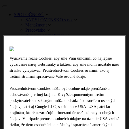
Toggle
navigation
SPOLOČNOSŤ
SAT SLOVENSKO s.r.o.
Manažment
Pracovisko
Business Compliance
Naše hodnoty
PRÁCE
Frézovanie vozoviek: Strojový park
W35DC
Využívame rôzne Cookies, aby sme Vám umožnili čo najlepšie
W120CFi
využívanie našej webstránky a taktiež, aby sme mohli neustále našu
W200Fi
stránku vylepšovať. Prostredníctvom Cookies sú nami, ako aj
W200i
tretími stranami spracúvané Vaše osobné údaje.
Jazdná súprava pre transport fréz
Cisterna na vodu
Zametacie auto s vysávačom
Prostredníctvom Cookies môžu byť osobné údaje prenášané a
Frézovanie vozoviek: Strojový park
uchovávané aj v inej krajine. K vyššie spomenutým tretím
W35DC
poskytovateľom, s ktorými môže dochádzať k transferu osobných
W120CFi
údajov, patrí aj Google LLC, so sídlom v USA. USA patrí ku
W1900
krajinám, ktoré nezaručujú primeranú úroveň ochrany osobných
W2000
W200i
údajov. V prípade prenosu osobných údajov na územie USA vzniká
Jazdná súprava pre transport fréz
riziko, že tieto osobné údaje môžu byť spracúvané americkými
Cisterna na vodu