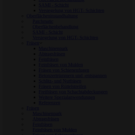
SAMI - Schicht
Versiegelung von HGT- Schichten
Oberflächeninstandhaltung
Patchmatic
Oberflächenbehandlung
SAMI - Schicht
Versiegelung von HGT- Schichten
Fräsen
Maschinenpark
Abtragsfräsen
Feinfräsen
Feinfräsen von Mulden
Fräsen von Schienenfugen
Betonzertrümmern und -entspannen
Schlitz- und Nutfräsen
Fräsen von Rüttelstreifen
Freifräsen von Schachtabdeckungen
Weitere Spezialanwendungen
Referenzen
Fräsen
Maschinenpark
Abtragsfräsen
Feinfräsen
Feinfräsen von Mulden