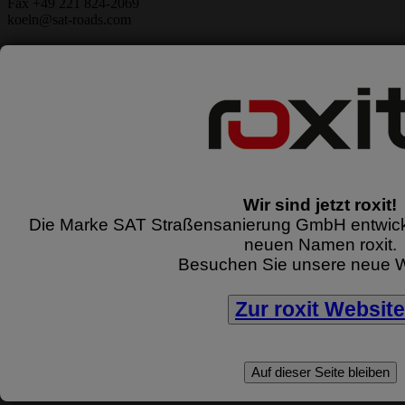
Fax +49 221 824-2069
koeln@sat-roads.com
SAT Straßensanierung GmbH
Niederlassung Krefeld
Bataverstraße 7-9
47809 Krefeld
Tel. +49 2151 574-700
krefeld@sat-roads.com
SAT Straßensanierung GmbH
Wir sind jetzt roxit!
Niederlassung Limburg
Die Marke SAT Straßensanierung GmbH entwickel
Hoenbergstr. 7
neuen Namen roxit.
65555 Limburg
Besuchen Sie unsere neue W
Tel. +49 6431 402-370
Fax +49 6431 402-371
limburg@sat-roads.com
Zur roxit Website
SAT Straßensanierung GmbH
Niederlassung Rositz
Auf dieser Seite bleiben
Am Wasserturm 5
04617 Rositz