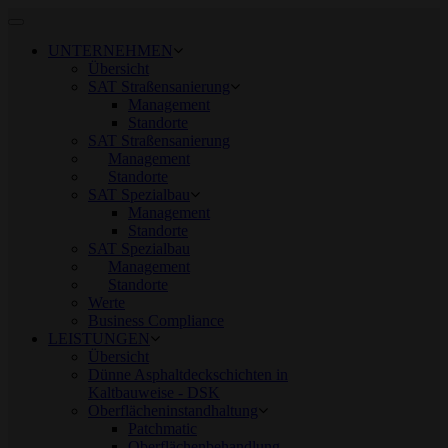
Toggle
navigation
UNTERNEHMEN
Übersicht
SAT Straßensanierung
Management
Standorte
SAT Straßensanierung
Management
Standorte
SAT Spezialbau
Management
Standorte
SAT Spezialbau
Management
Standorte
Werte
Business Compliance
LEISTUNGEN
Übersicht
Dünne Asphaltdeckschichten in
Kaltbauweise - DSK
Oberflächeninstandhaltung
Patchmatic
Oberflächenbehandlung