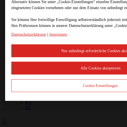
Mobilbrecher
Alternativ können Sie unter „Cookie-Einstellungen“ einzelne Einstellu
Griffigkeit
eingesetzten Cookies vornehmen oder nur dem Einsatz von unbedingt e
Asphaltrecycling
Kaltrecycling
Sie können Ihre freiwillige Einwilligung selbstverständlich jederzeit m
Heißrecycling
Ihre Prä­fe­renzen können in unserer Datenschutzerklärung unter „Cooki
Nahtremix
Mobilbrecher
Datenschutzerklärung
|
Impressum
Griffigkeit
ZERTIFIZIERUNG
Zertifikate
Nur unbedingt erforderliche Cookies akz
Mitgliedschaften
KARRIERE
Stellenausschreibungen
Stellen im STRABAG-Konzern
Alle Cookies akzeptieren
DE
DE
CZ
Cookie-Einstellungen
HR
HU
PL
RO
SK