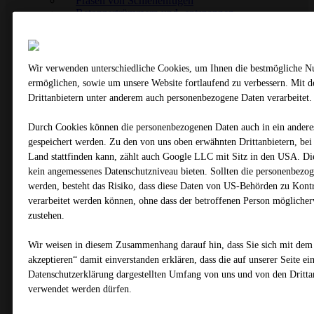
Fräsen von Schienenfugen
Betonzertrümmern und -entspannen
Schlitz- und Nutfräsen
Fräsen von Rüttelstreifen
Freifräsen von Schachtabdeckungen
Weitere Spezialanwendungen
Wir verwenden unterschiedliche Cookies, um Ihnen die best­mögliche N
Referenzen
ermöglichen, sowie um unsere Website fortlaufend zu verbessern. Mit 
Fugen- und Schneidtechnik
Drittanbietern unter anderem auch personenbezogene Daten verarbeitet.
Fugentechnik
Schneidtechnik
Grooving & Grinding
Durch Cookies können die personenbezogenen Daten auch in ein anderes
Sondeneinbau
gespeichert werden. Zu den von uns oben erwähnten Drittanbietern, bei 
Betonschutzwände
Land stattfinden kann, zählt auch Google LLC mit Sitz in den USA. D
Referenzen
kein angemessenes Datenschutzniveau bieten. Sollten die personenbezo
Fugen- und Schneidtechnik
werden, besteht das Risiko, dass diese Daten von US-Behörden zu Kon
Fugentechnik
verarbeitet werden können, ohne dass der betroffenen Person mögliche
Schneidtechnik
Grooving & Grinding
zustehen.
Sondeneinbau
Betonschutzwände
Wir weisen in diesem Zusammenhang darauf hin, dass Sie sich mit dem
Referenzen
akzeptieren“ damit ein­ver­standen erklären, dass die auf unserer Seite e
Asphaltrecycling
Datenschutzerklärung dargestellten Umfang von uns und von den Dritta
Kaltrecycling
verwendet werden dürfen.
Heißrecycling
Nahtremix