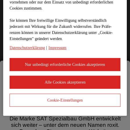
Fräsen von Schienenfugen
vornehmen oder nur dem Einsatz von unbedingt erforderlichen
Betonzertrümmern und -entspannen
Cookies zustimmen.
Schlitz- und Nutfräsen
Fräsen von Rüttelstreifen
Sie können Ihre freiwillige Einwilligung selbstverständlich
Freifräsen von Schachtabdeckungen
Weitere Spezialanwendungen
jederzeit mit Wirkung für die Zukunft widerrufen. Ihre Prä­fe­
Referenzen
renzen können in unserer Datenschutzerklärung unter „Cookie-
Fugen- und Schneidtechnik
Einstellungen“ geändert werden.
Fugentechnik
Schneidtechnik
Datenschutzerklärung
|
Impressum
Grooving & Grinding
Sondeneinbau
Betonschutzwände
Nur unbedingt erforderliche Cookies akzeptieren
Referenzen
Fugen- und Schneidtechnik
Fugentechnik
Alle Cookies akzeptieren
Schneidtechnik
Grooving & Grinding
Sondeneinbau
Betonschutzwände
Cookie-Einstellungen
Referenzen
Asphaltrecycling
Wir sind jetzt roxit!
Kaltrecycling
Die Marke SAT Spezialbau GmbH entwickelt
Heißrecycling
sich weiter – unter dem neuen Namen roxit.
Nahtremix