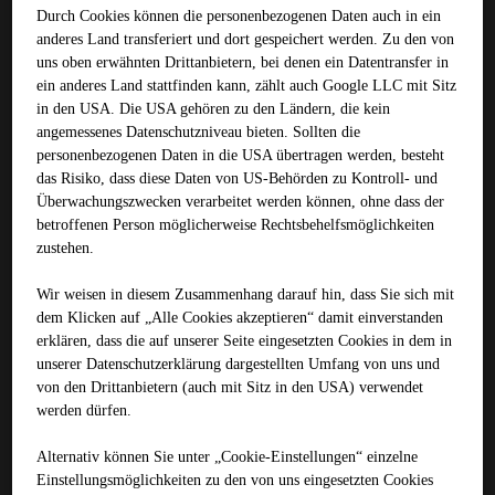
Durch Cookies können die personenbezogenen Daten auch in ein
SAMI - Schicht
Versiegelung von HGT- Schichten
anderes Land transferiert und dort gespeichert werden. Zu den von
Oberflächeninstandhaltung
uns oben erwähnten Drittanbietern, bei denen ein Datentransfer in
Patchmatic
ein anderes Land stattfinden kann, zählt auch Google LLC mit Sitz
Oberflächenbehandlung
in den USA. Die USA gehören zu den Ländern, die kein
SAMI - Schicht
angemessenes Datenschutzniveau bieten. Sollten die
Versiegelung von HGT- Schichten
personenbezogenen Daten in die USA übertragen werden, besteht
Fräsen
Maschinenpark
das Risiko, dass diese Daten von US-Behörden zu Kontroll- und
Abtragsfräsen
Überwachungszwecken verarbeitet werden können, ohne dass der
Feinfräsen
betroffenen Person möglicherweise Rechtsbehelfsmöglichkeiten
Feinfräsen von Mulden
zustehen.
Fräsen von Schienenfugen
Betonzertrümmern und -entspannen
Wir weisen in diesem Zusammenhang darauf hin, dass Sie sich mit
Schlitz- und Nutfräsen
Fräsen von Rüttelstreifen
dem Klicken auf „Alle Cookies akzeptieren“ damit ein­ver­standen
Freifräsen von Schachtabdeckungen
erklären, dass die auf unserer Seite eingesetzten Cookies in dem in
Weitere Spezialanwendungen
unserer Datenschutzerklärung dargestellten Umfang von uns und
Referenzen
von den Drittanbietern (auch mit Sitz in den USA) verwendet
Fräsen
werden dürfen.
Maschinenpark
Abtragsfräsen
Feinfräsen
Alternativ können Sie unter „Cookie-Einstellungen“ einzelne
Feinfräsen von Mulden
Einstellungsmöglichkeiten zu den von uns eingesetzten Cookies